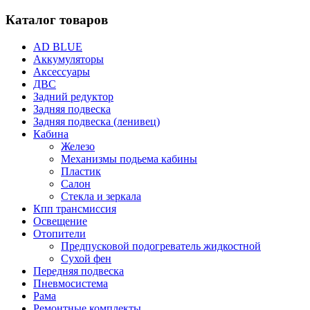
Каталог товаров
AD BLUE
Аккумуляторы
Аксессуары
ДВС
Задний редуктор
Задняя подвеска
Задняя подвеска (ленивец)
Кабина
Железо
Механизмы подьема кабины
Пластик
Салон
Стекла и зеркала
Кпп трансмиссия
Освещение
Отопители
Предпусковой подогреватель жидкостной
Сухой фен
Передняя подвеска
Пневмосистема
Рама
Ремонтные комплекты