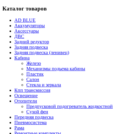
Каталог товаров
AD BLUE
Аккумуляторы
Аксессуары
ДВС
Задний редуктор
Задняя подвеска
Задняя подвеска (ленивец)
Кабина
Железо
Механизмы подьема кабины
Пластик
Салон
Стекла и зеркала
Кпп трансмиссия
Освещение
Отопители
Предпусковой подогреватель жидкостной
Сухой фен
Передняя подвеска
Пневмосистема
Рама
Ремонтные комплекты