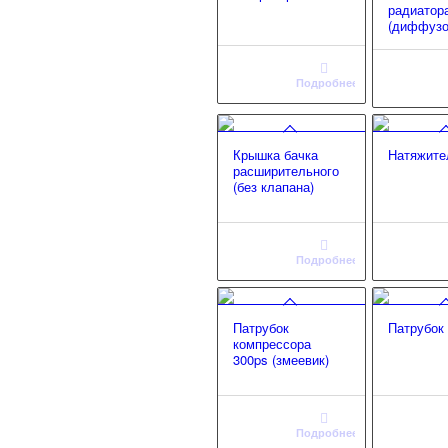
радиатор
(диффузо
Подробнее
Крышка бачка
Натяжите
расширительного
(без клапана)
Подробнее
Патрубок
Патрубок
компрессора
300ps (змеевик)
Подробнее