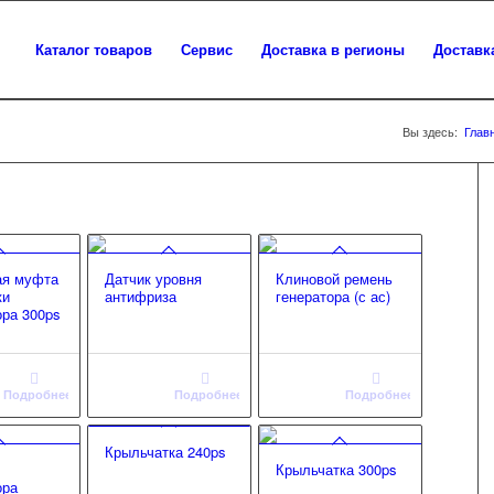
Каталог товаров
Сервис
Доставка в регионы
Доставк
Вы здесь:
Глав
ая муфта
Датчик уровня
Клиновой ремень
ки
антифриза
генератора (с ас)
ора 300ps
Подробнее
Подробнее
Подробнее
Крыльчатка 240ps
Крыльчатка 300ps
ора