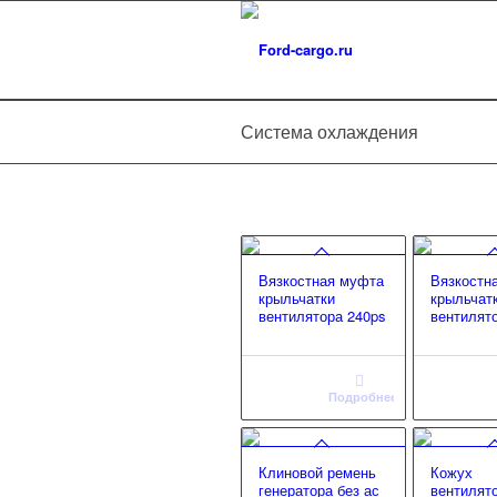
Система охлаждения
Вязкостная муфта
Вязкостн
крыльчатки
крыльчат
вентилятора 240ps
вентилят
Подробнее
Клиновой ремень
Кожух
генератора без ас
вентилят