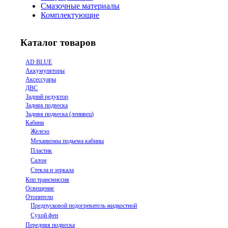
Смазочные материалы
Комплектующие
Каталог товаров
AD BLUE
Аккумуляторы
Аксессуары
ДВС
Задний редуктор
Задняя подвеска
Задняя подвеска (ленивец)
Кабина
Железо
Механизмы подьема кабины
Пластик
Салон
Стекла и зеркала
Кпп трансмиссия
Освещение
Отопители
Предпусковой подогреватель жидкостной
Сухой фен
Передняя подвеска