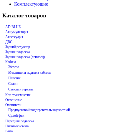
Комплектующие
Каталог товаров
AD BLUE
Аккумуляторы
Аксессуары
ДВС
Задний редуктор
Задняя подвеска
Задняя подвеска (ленивец)
Кабина
Железо
Механизмы подьема кабины
Пластик
Салон
Стекла и зеркала
Кпп трансмиссия
Освещение
Отопители
Предпусковой подогреватель жидкостной
Сухой фен
Передняя подвеска
Пневмосистема
Рама