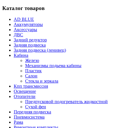
Каталог товаров
AD BLUE
Аккумуляторы
Аксессуары
ДВС
Задний редуктор
Задняя подвеска
Задняя подвеска (ленивец)
Кабина
Железо
Механизмы подьема кабины
Пластик
Салон
Стекла и зеркала
Кпп трансмиссия
Освещение
Отопители
Предпусковой подогреватель жидкостной
Сухой фен
Передняя подвеска
Пневмосистема
Рама
Ремонтные комплекты