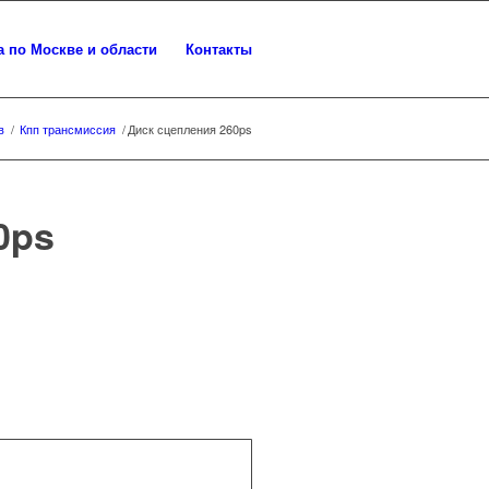
а по Москве и области
Контакты
в
/
Кпп трансмиссия
/
Диск сцепления 260ps
0ps