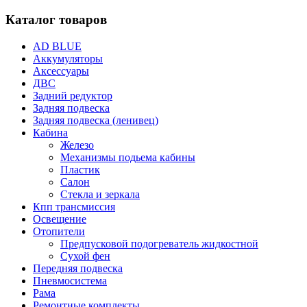
Каталог товаров
AD BLUE
Аккумуляторы
Аксессуары
ДВС
Задний редуктор
Задняя подвеска
Задняя подвеска (ленивец)
Кабина
Железо
Механизмы подьема кабины
Пластик
Салон
Стекла и зеркала
Кпп трансмиссия
Освещение
Отопители
Предпусковой подогреватель жидкостной
Сухой фен
Передняя подвеска
Пневмосистема
Рама
Ремонтные комплекты