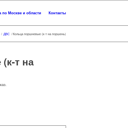
а по Москве и области
Контакты
/
ДВС
/
Кольца поршневые (к-т на поршень)
(к-т на
каз.