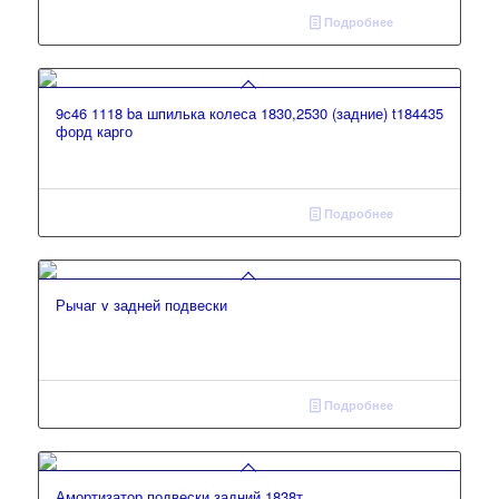
Подробнее
9c46 1118 ba шпилька колеса 1830,2530 (задние) t184435
форд карго
Подробнее
Рычаг v задней подвески
Подробнее
Амортизатор подвески задний 1838т