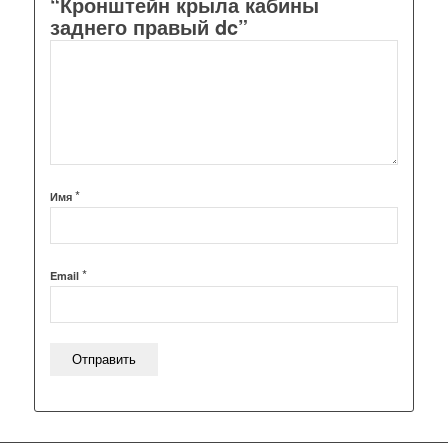
“Кронштейн крыла кабины
заднего правый dc”
*
Имя
*
Email