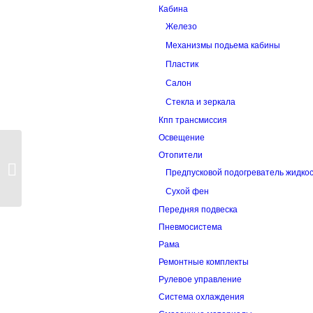
Кабина
Железо
Механизмы подьема кабины
Пластик
Салон
Стекла и зеркала
Кпп трансмиссия
Освещение
Отопители
Кронштейн передней рессоры
Предпусковой подогреватель жидко
задний 3430
Сухой фен
Передняя подвеска
Пневмосистема
Рама
Ремонтные комплекты
Рулевое управление
Система охлаждения