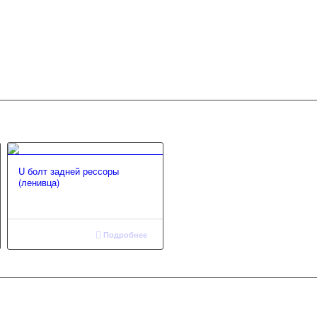
U болт задней рессоры
(ленивца)
Подробнее
+7 (967) 201-25-57