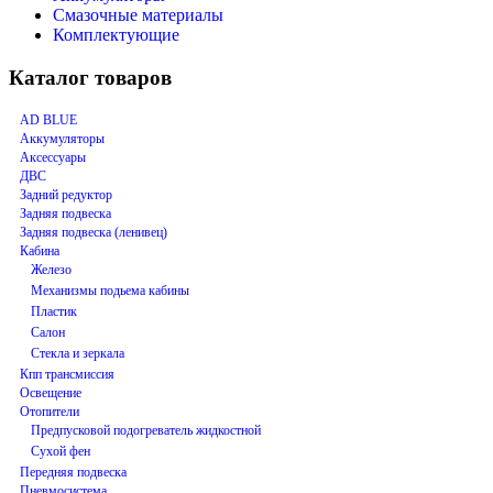
Смазочные материалы
Комплектующие
Каталог товаров
AD BLUE
Аккумуляторы
Аксессуары
ДВС
Задний редуктор
Задняя подвеска
Задняя подвеска (ленивец)
Кабина
Железо
Механизмы подьема кабины
Пластик
Салон
Стекла и зеркала
Кпп трансмиссия
Освещение
Отопители
Предпусковой подогреватель жидкостной
Сухой фен
Передняя подвеска
Пневмосистема