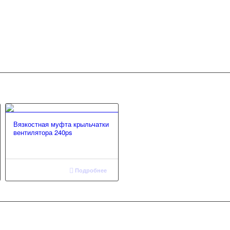
Вязкостная муфта крыльчатки
вентилятора 240ps
Подробнее
+7 (967) 201-25-57