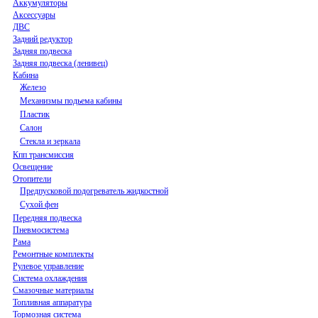
Аккумуляторы
Аксессуары
ДВС
Задний редуктор
Задняя подвеска
Задняя подвеска (ленивец)
Кабина
Железо
Механизмы подьема кабины
Пластик
Салон
Стекла и зеркала
Кпп трансмиссия
Освещение
Отопители
Предпусковой подогреватель жидкостной
Сухой фен
Передняя подвеска
Пневмосистема
Рама
Ремонтные комплекты
Рулевое управление
Система охлаждения
Смазочные материалы
Топливная аппаратура
Тормозная система