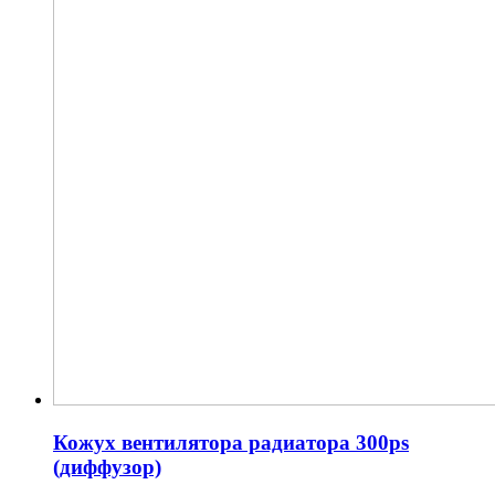
Кожух вентилятора радиатора 300ps
(диффузор)