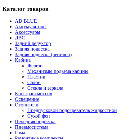
Каталог товаров
AD BLUE
Аккумуляторы
Аксессуары
ДВС
Задний редуктор
Задняя подвеска
Задняя подвеска (ленивец)
Кабина
Железо
Механизмы подьема кабины
Пластик
Салон
Стекла и зеркала
Кпп трансмиссия
Освещение
Отопители
Предпусковой подогреватель жидкостной
Сухой фен
Передняя подвеска
Пневмосистема
Рама
Ремонтные комплекты