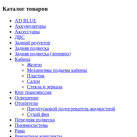
Каталог товаров
AD BLUE
Аккумуляторы
Аксессуары
ДВС
Задний редуктор
Задняя подвеска
Задняя подвеска (ленивец)
Кабина
Железо
Механизмы подьема кабины
Пластик
Салон
Стекла и зеркала
Кпп трансмиссия
Освещение
Отопители
Предпусковой подогреватель жидкостной
Сухой фен
Передняя подвеска
Пневмосистема
Рама
Ремонтные комплекты