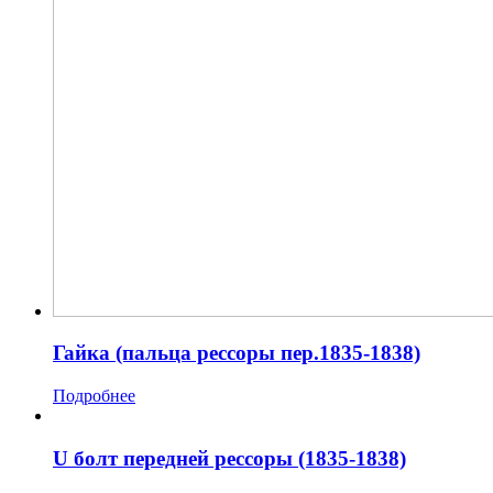
Гайка (пальца рессоры пер.1835-1838)
Подробнее
U болт передней рессоры (1835-1838)