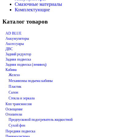
Смазочные материалы
Комплектующие
Каталог товаров
AD BLUE
Аккумуляторы
Аксессуары
ДВС
Задний редуктор
Задняя подвеска
Задняя подвеска (ленивец)
Кабина
Железо
Механизмы подьема кабины
Пластик
Салон
Стекла и зеркала
Кпп трансмиссия
Освещение
Отопители
Предпусковой подогреватель жидкостной
Сухой фен
Передняя подвеска
Пневмосистема