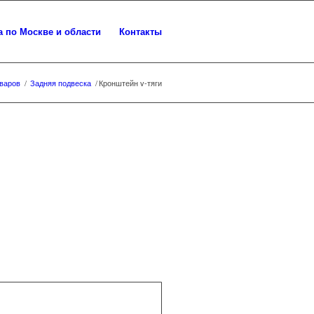
а по Москве и области
Контакты
оваров
/
Задняя подвеска
/
Кронштейн v-тяги