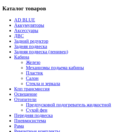
Каталог товаров
AD BLUE
Аккумуляторы
Аксессуары
ДВС
Задний редуктор
Задняя подвеска
Задняя подвеска (ленивец)
Кабина
Железо
Механизмы подьема кабины
Пластик
Салон
Стекла и зеркала
Кпп трансмиссия
Освещение
Отопители
Предпусковой подогреватель жидкостной
Сухой фен
Передняя подвеска
Пневмосистема
Рама
Ремонтные комплекты