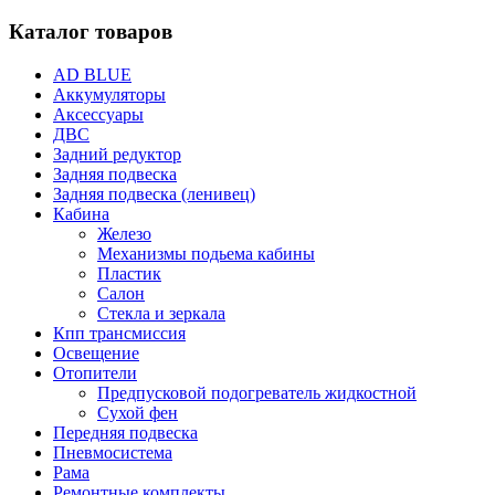
Каталог товаров
AD BLUE
Аккумуляторы
Аксессуары
ДВС
Задний редуктор
Задняя подвеска
Задняя подвеска (ленивец)
Кабина
Железо
Механизмы подьема кабины
Пластик
Салон
Стекла и зеркала
Кпп трансмиссия
Освещение
Отопители
Предпусковой подогреватель жидкостной
Сухой фен
Передняя подвеска
Пневмосистема
Рама
Ремонтные комплекты