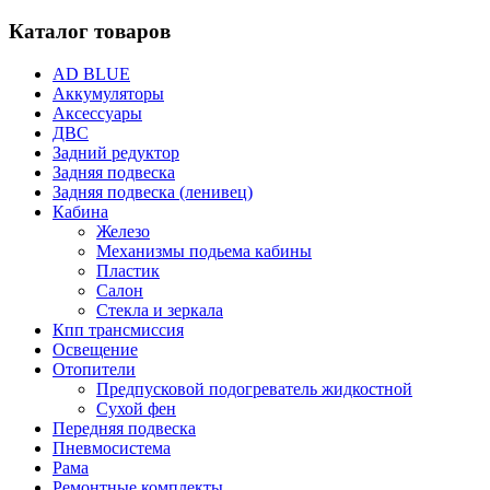
Каталог товаров
AD BLUE
Аккумуляторы
Аксессуары
ДВС
Задний редуктор
Задняя подвеска
Задняя подвеска (ленивец)
Кабина
Железо
Механизмы подьема кабины
Пластик
Салон
Стекла и зеркала
Кпп трансмиссия
Освещение
Отопители
Предпусковой подогреватель жидкостной
Сухой фен
Передняя подвеска
Пневмосистема
Рама
Ремонтные комплекты